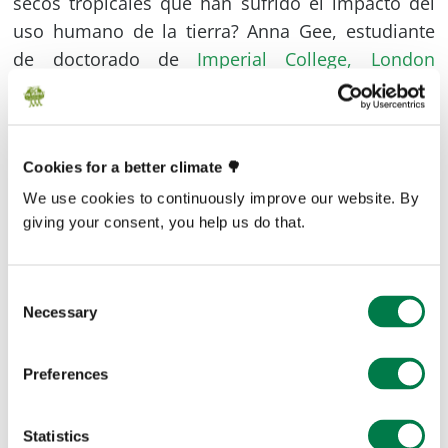
secos tropicales que han sufrido el impacto del
uso humano de la tierra? Anna Gee, estudiante
de doctorado de
Imperial College, London
pretende responder a esa pregunta. Su trabajo
explora las teorías del ensamblaje de
comunidades que se han desarrollado
Cookies for a better climate 🌳
principalmente en bosques no perturbados y las
aplica a sistemas perturbados para buscar
We use cookies to continuously improve our website. By
giving your consent, you help us do that.
cambios en los procesos ecológicos
fundamentales que impulsan la composición del
bosque. Este trabajo implica la realización de
Consent
estudios a gran escala de las comunidades de
Necessary
Selection
semillas, plántulas y brinzales en lugares de Las
Américas 7. La observación de estas primeras
Preferences
etapas del ciclo vital de los árboles puede ayudar
a construir una imagen de cómo podrían ser los
Statistics