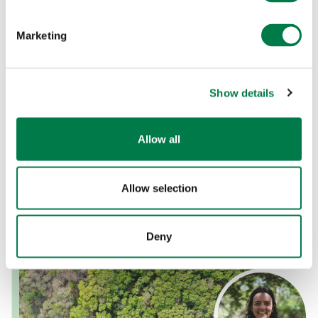
bosques de regeneración natural en este lugar en
el futuro.
Marketing
Otros proyectos estudian los procedimientos de
germinación, la lluvia de semillas, la
Show details
regeneración asistida frente a la natural y la
formación de comunidades después de la
perturbación.
Allow all
Allow selection
Deny