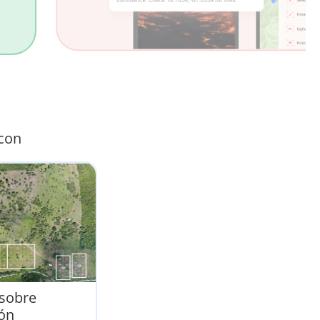
con
 sobre
ón