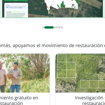
0
1
2
3
4
5
emás, apoyamos el movimiento de restauración 
iento gratuito en
Investigación
stauración
restauraci