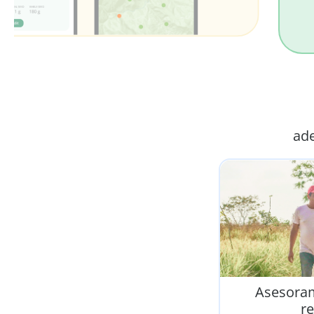
ad
Asesoram
re