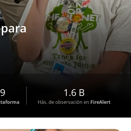
s bosques
ía y fondos
nes para
as
or la comunidad
icia climática
ica
59
1.6 B
ataforma
Hás. de observación en
FireAlert