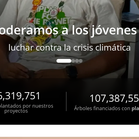
amos & conservamos lo
cemos software, asesor
mpoderamos a los jóve
Impulsamos polític
la restauración forestal dirigida p
a la conservación forestal y la just
en México, Ghana & España
luchar contra la crisis climát
0
1
2
3
6,319,751
107,387,5
plantados por nuestros
Árboles financiados con
pl
proyectos