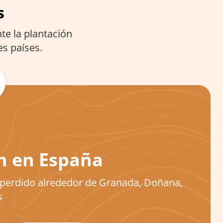
s
e la plantación
es países.
n en España
perdido alrededor de Granada, Doñana,
s