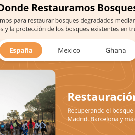
Donde Restauramos Bosque
os para restaurar bosques degradados mediant
s y la protección de los bosques existentes en tr
España
Mexico
Ghana
Restauració
Recuperando el bosque 
Madrid, Barcelona y má