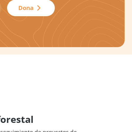
Dona
orestal