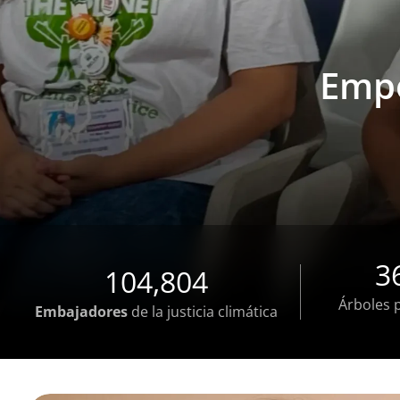
Restaur
Ofre
E
para 
par
3
104,804
Árboles 
Embajadores
de la justicia climática