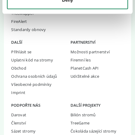
Deny
Incidenty při obnově
Naše Platforma
TreeMapper
FireAlert
Standardy obnovy
DALŠÍ
PARTNERSTVÍ
Přihlásit se
Možnosti partnerství
Uplatni kód na stromy
Firemní les
Obchod
PlanetCash API
Ochrana osobních údajů
Udržitelné akce
Všeobecné podmínky
Imprint
PODPOŘTE NÁS
DALŠÍ PROJEKTY
Darovat
Bilión stromů
Členství
TreeGame
Sázet stromy
Čokoláda sázející stromy