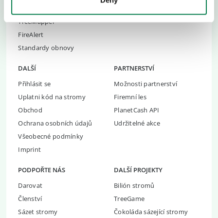
Deny
Incidenty při obnově
Naše Platforma
TreeMapper
FireAlert
Standardy obnovy
DALŠÍ
PARTNERSTVÍ
Přihlásit se
Možnosti partnerství
Uplatni kód na stromy
Firemní les
Obchod
PlanetCash API
Ochrana osobních údajů
Udržitelné akce
Všeobecné podmínky
Imprint
PODPOŘTE NÁS
DALŠÍ PROJEKTY
Darovat
Bilión stromů
Členství
TreeGame
Sázet stromy
Čokoláda sázející stromy