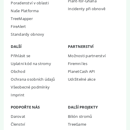
Plant-for-Ghana
Poradenství v oblasti
Incidenty při obnově
Naše Platforma
TreeMapper
FireAlert
Standardy obnovy
DALŠÍ
PARTNERSTVÍ
Přihlásit se
Možnosti partnerství
Uplatni kód na stromy
Firemní les
Obchod
PlanetCash API
Ochrana osobních údajů
Udržitelné akce
Všeobecné podmínky
Imprint
PODPOŘTE NÁS
DALŠÍ PROJEKTY
Darovat
Bilión stromů
Členství
TreeGame