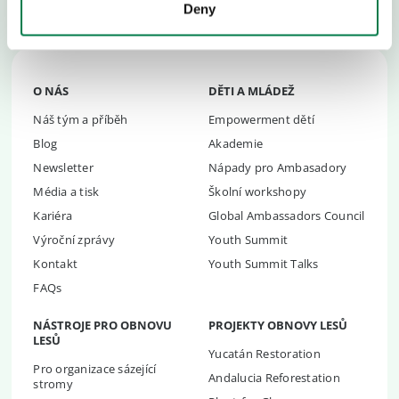
jsme součástí úsilí o navrácení dalšího bilionu stromů
.
Deny
O NÁS
DĚTI A MLÁDEŽ
Náš tým a příběh
Empowerment dětí
Blog
Akademie
Newsletter
Nápady pro Ambasadory
Média a tisk
Školní workshopy
Kariéra
Global Ambassadors Council
Výroční zprávy
Youth Summit
Kontakt
Youth Summit Talks
FAQs
NÁSTROJE PRO OBNOVU
PROJEKTY OBNOVY LESŮ
LESŮ
Yucatán Restoration
Pro organizace sázející
Andalucia Reforestation
stromy