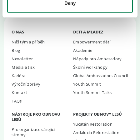
jsme součástí úsilí o navrácení dalšího bilionu stromů
.
Deny
O NÁS
DĚTI A MLÁDEŽ
Náš tým a příběh
Empowerment dětí
Blog
Akademie
Newsletter
Nápady pro Ambasadory
Média a tisk
Školní workshopy
Kariéra
Global Ambassadors Council
Výroční zprávy
Youth Summit
Kontakt
Youth Summit Talks
FAQs
NÁSTROJE PRO OBNOVU
PROJEKTY OBNOVY LESŮ
LESŮ
Yucatán Restoration
Pro organizace sázející
Andalucia Reforestation
stromy