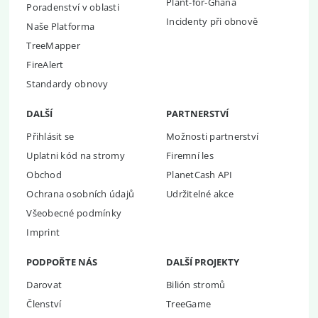
Plant-for-Ghana
Poradenství v oblasti
Incidenty při obnově
Naše Platforma
TreeMapper
FireAlert
Standardy obnovy
DALŠÍ
PARTNERSTVÍ
Přihlásit se
Možnosti partnerství
Uplatni kód na stromy
Firemní les
Obchod
PlanetCash API
Ochrana osobních údajů
Udržitelné akce
Všeobecné podmínky
Imprint
PODPOŘTE NÁS
DALŠÍ PROJEKTY
Darovat
Bilión stromů
Členství
TreeGame