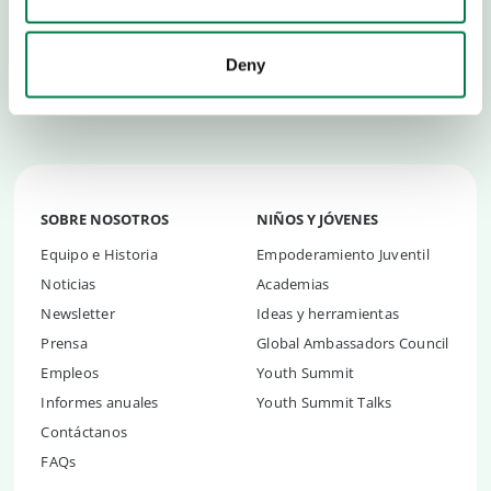
Creemos que los tres billones de árboles del planeta
deben ser protegidos y somos parte del esfuerzo por
devolver
un billón de árboles más
.
Deny
SOBRE NOSOTROS
NIÑOS Y JÓVENES
Equipo e Historia
Empoderamiento Juventil
Noticias
Academias
Newsletter
Ideas y herramientas
Prensa
Global Ambassadors Council
Empleos
Youth Summit
Informes anuales
Youth Summit Talks
Contáctanos
FAQs