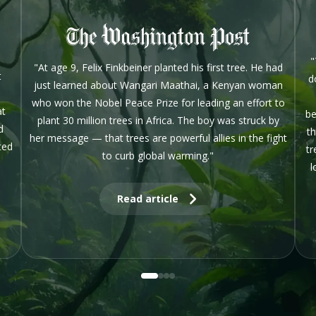
"
"At age 9, Felix Finkbeiner planted his first tree. He had
t
d
just learned about Wangari Maathai, a Kenyan woman
who won the Nobel Peace Prize for leading an effort to
at
be
plant 30 million trees in Africa. The boy was struck by
d
th
her message — that trees are powerful allies in the fight
ted
tr
to curb global warming."
l
Read article
0
1
2
3