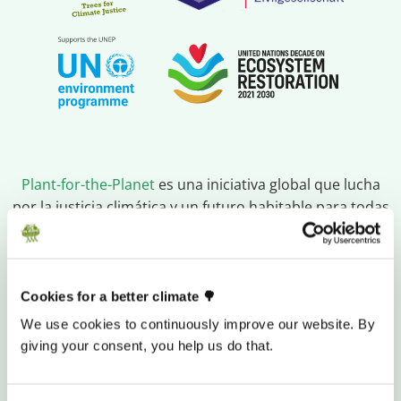
Plant-for-the-Planet
es una iniciativa global que lucha
por la justicia climática y un futuro habitable para todas
las personas.
Empoderamos a niños, niñas y jóvenes
para que alcen su voz y actúen desde ahora.
Protegemos y restauramos los ecosistemas forestales
,
realizamos investigaciones
y
ofrecemos herramientas
Cookies for a better climate 🌳
de software gratuitas
y asesoría a organizaciones de
We use cookies to continuously improve our website. By
restauración en todo el mundo.
giving your consent, you help us do that.
Creemos que los tres billones de árboles del planeta