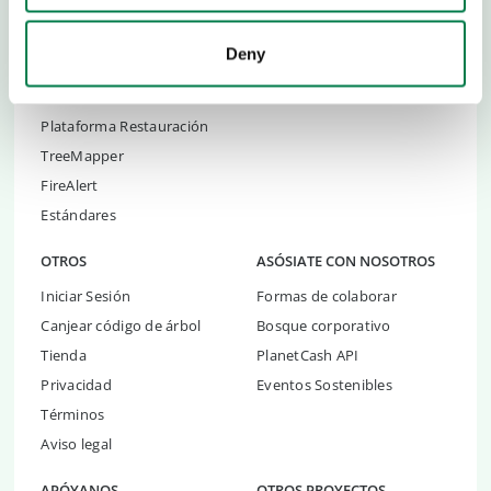
RESTAURACIÓN
Restauración de Yucatán
Organizaciones de
Deny
Reforestación de Andalucía
Restauración
Plant-for-Ghana
Asesoría en Restauración
Plataforma Restauración
TreeMapper
FireAlert
Estándares
OTROS
ASÓSIATE CON NOSOTROS
Iniciar Sesión
Formas de colaborar
Canjear código de árbol
Bosque corporativo
Tienda
PlanetCash API
Privacidad
Eventos Sostenibles
Términos
Aviso legal
APÓYANOS
OTROS PROYECTOS