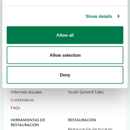
devolver
un billón de árboles más
.
Show details
Allow all
SOBRE NOSOTROS
NIÑOS Y JÓVENES
Equipo e Historia
Empoderamiento Juventil
Allow selection
Noticias
Academias
Newsletter
Ideas y herramientas
Deny
Prensa
Global Ambassadors Council
Empleos
Youth Summit
Informes anuales
Youth Summit Talks
Contáctanos
FAQs
HERRAMIENTAS DE
RESTAURACIÓN
RESTAURACIÓN
Restauración de Yucatán