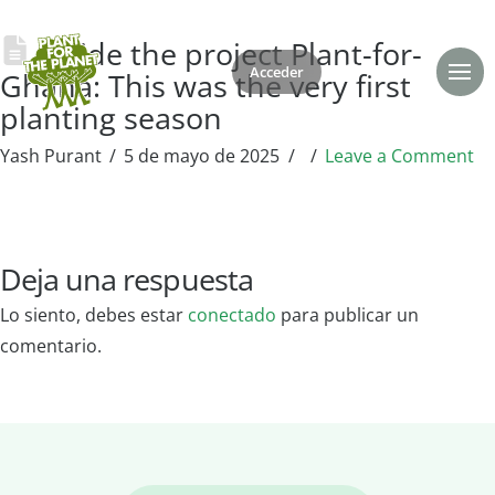
Inside the project Plant-for-
Acceder
Donar
Ghana: This was the very first
planting season
Yash Purant
5 de mayo de 2025
Leave a Comment
Deja una respuesta
Lo siento, debes estar
conectado
para publicar un
comentario.