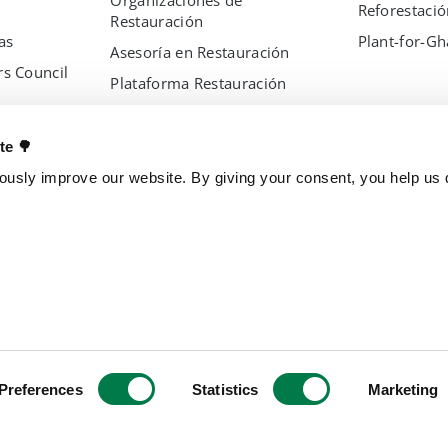
Organizaciones de
Reforestació
Restauración
as
Plant-for-G
Asesoría en Restauración
s Council
Plataforma Restauración
TreeMapper
s
FireAlert
ate 🌳
Estándares
usly improve our website. By giving your consent, you help us d
OTROS PROYECTOS
ENTIDADES
Billón de árboles
Brasil
TreeGame
España
The Change Chocolate
República C
Parque de Iínvestigación
Preferences
Statistics
Marketing