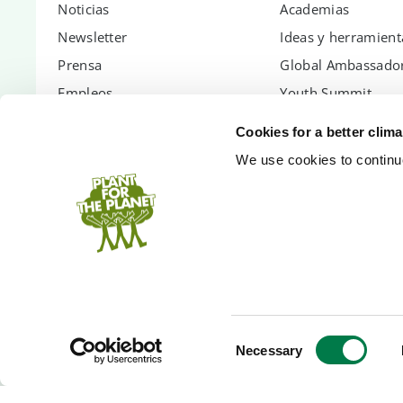
Noticias
Academias
Newsletter
Ideas y herramient
Prensa
Global Ambassador
Empleos
Youth Summit
Informes anuales
Youth Summit Talk
Cookies for a better clim
Contáctanos
We use cookies to continuo
FAQs
ASÓSIATE CON NOSOTROS
APÓYANOS
Formas de colaborar
Dona
Bosque corporativo
Membresía
PlanetCash API
Árboles de regalo
Eventos Sostenibles
Cuentas bancarias
Consent
Necessary
Selection