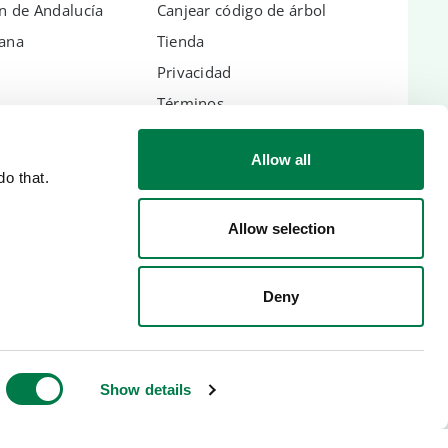
n de Andalucía
Canjear código de árbol
hana
Tienda
Privacidad
Términos
Aviso legal
Allow all
o that.
Allow selection
 NACIONALES
Deny
heca
Show details