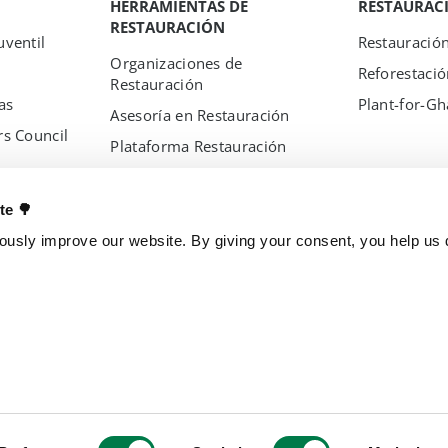
HERRAMIENTAS DE
RESTAURAC
RESTAURACIÓN
ventil
Restauració
Organizaciones de
Reforestació
Restauración
as
Plant-for-G
Asesoría en Restauración
s Council
Plataforma Restauración
TreeMapper
s
FireAlert
ate 🌳
Estándares
usly improve our website. By giving your consent, you help us d
OTROS PROYECTOS
ENTIDADES
Billón de árboles
Brasil
TreeGame
España
The Change Chocolate
República C
Parque de Iínvestigación