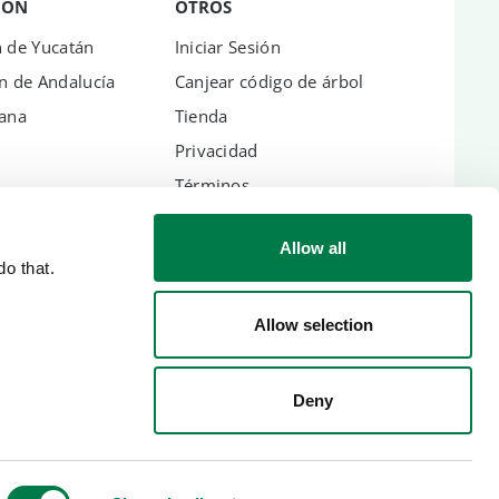
IÓN
OTROS
n de Yucatán
Iniciar Sesión
n de Andalucía
Canjear código de árbol
hana
Tienda
Privacidad
Términos
Aviso legal
Allow all
o that.
Allow selection
 NACIONALES
Deny
heca