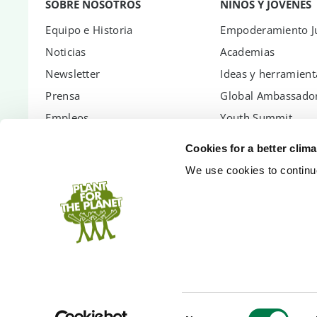
SOBRE NOSOTROS
NIÑOS Y JÓVENES
Equipo e Historia
Empoderamiento Ju
Noticias
Academias
Newsletter
Ideas y herramient
Prensa
Global Ambassador
Empleos
Youth Summit
Informes anuales
Youth Summit Talk
Cookies for a better clim
Contáctanos
We use cookies to continuo
FAQs
ASÓSIATE CON NOSOTROS
APÓYANOS
Formas de colaborar
Dona
Bosque corporativo
Membresía
PlanetCash API
Árboles de regalo
Eventos Sostenibles
Cuentas bancarias
Consent