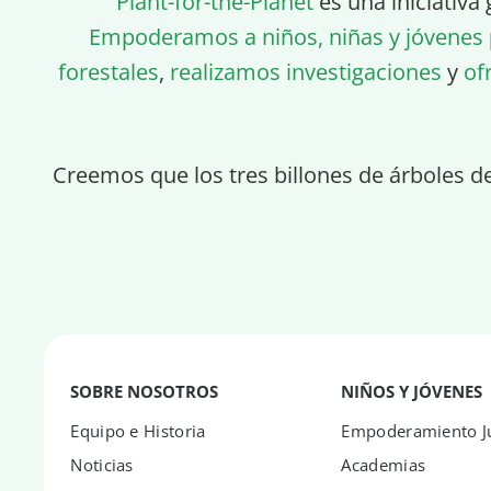
Plant-for-the-Planet
es una iniciativa 
Empoderamos a niños, niñas y jóvenes
forestales
,
realizamos investigaciones
y
of
Creemos que los tres billones de árboles d
SOBRE NOSOTROS
NIÑOS Y JÓVENES
Equipo e Historia
Empoderamiento Ju
Noticias
Academias