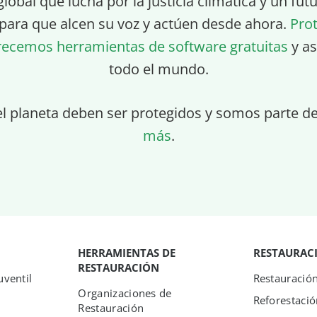
global que lucha por la justicia climática y un fu
para que alcen su voz y actúen desde ahora.
Pro
recemos herramientas de software gratuitas
y as
todo el mundo.
el planeta deben ser protegidos y somos parte d
más
.
HERRAMIENTAS DE
RESTAURAC
RESTAURACIÓN
ventil
Restauració
Organizaciones de
Reforestació
Restauración