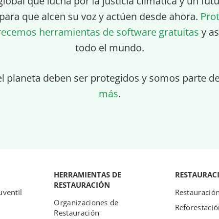
global que lucha por la justicia climática y un fu
para que alcen su voz y actúen desde ahora.
Pro
recemos herramientas de software gratuitas
y as
todo el mundo.
el planeta deben ser protegidos y somos parte d
más
.
HERRAMIENTAS DE
RESTAURAC
RESTAURACIÓN
ventil
Restauració
Organizaciones de
Reforestació
Restauración