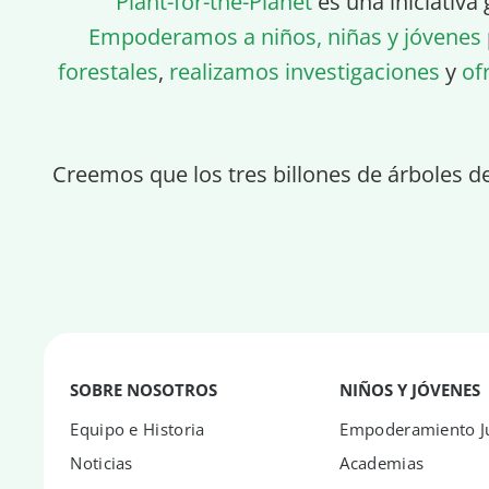
Plant-for-the-Planet
es una iniciativa 
Empoderamos a niños, niñas y jóvenes
forestales
,
realizamos investigaciones
y
of
Creemos que los tres billones de árboles d
SOBRE NOSOTROS
NIÑOS Y JÓVENES
Equipo e Historia
Empoderamiento Ju
Noticias
Academias