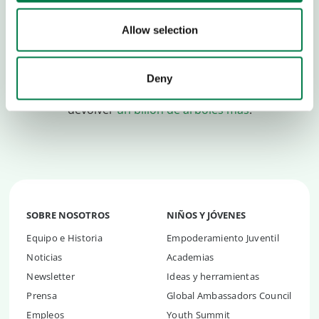
realizamos investigaciones
y
ofrecemos herramientas
de software gratuitas
y asesoría a organizaciones de
Allow selection
restauración en todo el mundo.
Creemos que los tres billones de árboles del planeta
Deny
deben ser protegidos y somos parte del esfuerzo por
devolver
un billón de árboles más
.
SOBRE NOSOTROS
NIÑOS Y JÓVENES
Equipo e Historia
Empoderamiento Juventil
Noticias
Academias
Newsletter
Ideas y herramientas
Prensa
Global Ambassadors Council
Empleos
Youth Summit