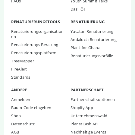
FAQs
Youth Summit Talks
Das FÖJ
RENATURIERUNGSTOOLS
RENATURIERUNG
Renaturierungsorganisation
Yucatán Renaturierung
en
Andalucia Renaturierung
Renaturierungs Beratung
Plant-for-Ghana
Renaturierungsplatform
Renaturierungsvorfälle
TreeMapper
FireAlert
Standards
ANDERE
PARTNERSCHAFT
Anmelden
Partnerschaftsoptionen
Baum-Code eingeben
Shopify App
Shop
Unternehmenswald
Datenschutz
PlanetCash API
AGB
Nachhaltige Events