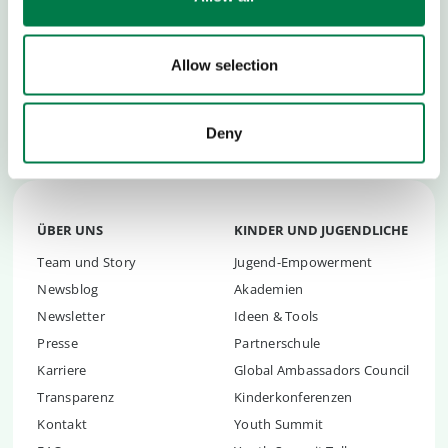
für Renaturierungsorganisationen auf der ganzen Welt.
Wir sind davon überzeugt, dass die drei Billionen
Allow selection
Bäume der Welt geschützt werden müssen und tragen
dazu bei, eine
weitere Billionen Bäume
zurückzubringen
.
Deny
ÜBER UNS
KINDER UND JUGENDLICHE
Team und Story
Jugend-Empowerment
Newsblog
Akademien
Newsletter
Ideen & Tools
Presse
Partnerschule
Karriere
Global Ambassadors Council
Transparenz
Kinderkonferenzen
Kontakt
Youth Summit