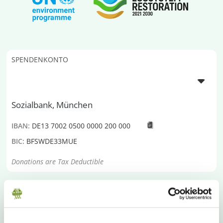
SPENDENKONTO
Sozialbank, München
IBAN:
DE13 7002 0500 0000 200 000
BIC:
BFSWDE33MUE
Donations are Tax Deductible
Plant-for-the-Planet
ist eine globale Initiative, die für
Klimagerechtigkeit kämpft. Dazu
empowern wir junge
Menschen
, sich jetzt für eine lebenswerte Zukunft