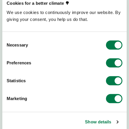
Cookies for a better climate 🌳
einzusetzen, und schützen und
renaturieren
We use cookies to continuously improve our website. By
Waldökosysteme
. Außerdem betreiben wir
Forschung
giving your consent, you help us do that.
und bieten
kostenlose Software-Tools
sowie
Beratung
für Renaturierungsorganisationen auf der ganzen Welt.
Consent
Wir sind davon überzeugt, dass die drei Billionen
Necessary
Selection
Bäume der Welt geschützt werden müssen und tragen
dazu bei, eine
weitere Billionen Bäume
zurückzubringen
.
Preferences
Statistics
ÜBER UNS
KINDER UND JUGENDLICHE
Marketing
Team und Story
Jugend-Empowerment
Newsblog
Akademien
Newsletter
Ideen & Tools
Show details
Presse
Partnerschule