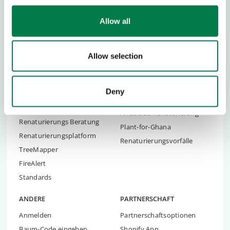
Karriere
Global Ambassadors Council
Transparenz
Kinderkonferenzen
Allow all
Kontakt
Youth Summit
FAQs
Youth Summit Talks
Allow selection
Das FÖJ
RENATURIERUNGSTOOLS
RENATURIERUNG
Deny
Renaturierungsorganisation
Yucatán Renaturierung
en
Andalucia Renaturierung
Renaturierungs Beratung
Plant-for-Ghana
Renaturierungsplatform
Renaturierungsvorfälle
TreeMapper
FireAlert
Standards
ANDERE
PARTNERSCHAFT
Anmelden
Partnerschaftsoptionen
Baum-Code eingeben
Shopify App