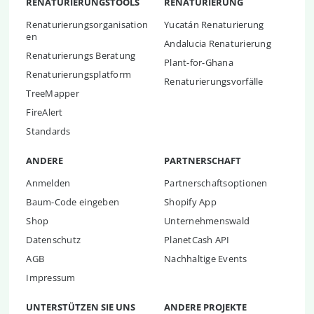
RENATURIERUNGSTOOLS
RENATURIERUNG
Renaturierungsorganisation
Yucatán Renaturierung
en
Andalucia Renaturierung
Renaturierungs Beratung
Plant-for-Ghana
Renaturierungsplatform
Renaturierungsvorfälle
TreeMapper
FireAlert
Standards
ANDERE
PARTNERSCHAFT
Anmelden
Partnerschaftsoptionen
Baum-Code eingeben
Shopify App
Shop
Unternehmenswald
Datenschutz
PlanetCash API
AGB
Nachhaltige Events
Impressum
UNTERSTÜTZEN SIE UNS
ANDERE PROJEKTE