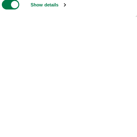
Show details
SPENDENKONTO
Sozialbank, München
IBAN:
DE13 7002 0500 0000 200 000
BIC:
BFSWDE33MUE
Donations are Tax Deductible
ern wir junge Menschen
, sich jetzt für eine
rdem betreiben wir
Forschung
und bieten
nen auf der ganzen Welt.