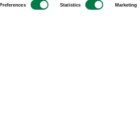
Preferences
Statistics
Marketing
ive, die für Klimagerechtigkeit kämpft. Dazu
empow
chützen und
renaturieren Waldökosysteme
. Auße
ls
sowie
Beratung
für Renaturierungsorganisatio