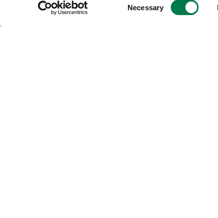
Consent
Necessary
Selection
Plant-for-the-Planet
ist eine globale Initiat
lebenswerte Zukunft einzusetzen, und s
kostenlose Software-Too