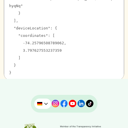
hyqNq
"

    }

  ],

  "
deviceLocation
": {

    "
coordinates
": [

-74.25796508789062
,

3.797627553237359
    ]

  }
