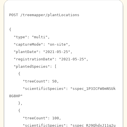
erfassen.
Zugang zu APIs
POST /treemapper/plantLocations

{

  "
type
": "
multi
",

  "
captureMode
": "
on-site
",

  "
plantDate
": "
2021-05-25
",

  "
registrationDate
": "
2021-05-25
",

  "
plantedSpecies
": [

    {

      "
treeCount
": 
50
,

      "
scientificSpecies
": "
sspec_1P3ICFW0mNSUk
8G8HP
"

    },

    {

      "
treeCount
": 
100
,

      "
scientificSpecies
": "
sspec_RJ9QhdxJ11q2u