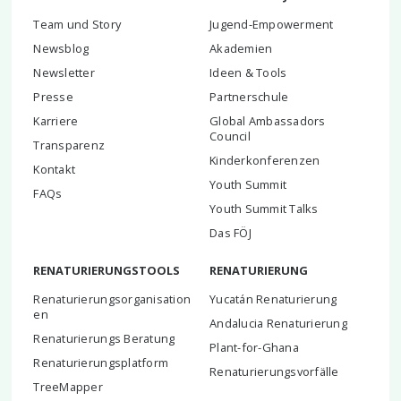
Team und Story
Jugend-Empowerment
Newsblog
Akademien
Newsletter
Ideen & Tools
Presse
Partnerschule
Karriere
Global Ambassadors
Council
Transparenz
Kinderkonferenzen
Kontakt
Youth Summit
FAQs
Youth Summit Talks
Das FÖJ
RENATURIERUNGSTOOLS
RENATURIERUNG
Renaturierungsorganisation
Yucatán Renaturierung
en
Andalucia Renaturierung
Renaturierungs Beratung
Plant-for-Ghana
Renaturierungsplatform
Renaturierungsvorfälle
TreeMapper