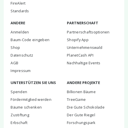
FireAlert
Standards
ANDERE
PARTNERSCHAFT
Anmelden
Partnerschaftsoptionen
Baum-Code eingeben
Shopify App
Shop
Unternehmenswald
Datenschutz
PlanetCash API
AGB
Nachhaltige Events
Impressum
UNTERSTÜTZEN SIE UNS
ANDERE PROJEKTE
Spenden
Billionen Bäume
Fördermitglied werden
TreeGame
Bäume schenken
Die Gute Schokolade
Zustiftung
Der Gute Riegel
Erbschaft
Forschungspark