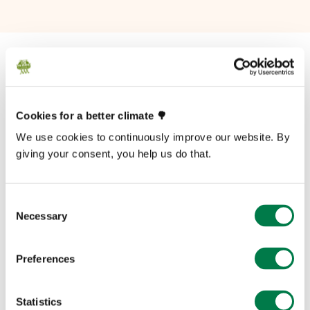
Stadtschokolade
Möchtest du eine personalisierte Ausgabe
der Guten Schokolade in die Geschäfte
Cookies for a better climate 🌳
deiner Stadt bringen?
We use cookies to continuously improve our website. By
giving your consent, you help us do that.
Mehr erfahren
Consent
Necessary
Selection
Preferences
Statistics