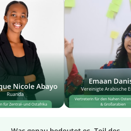
Emaan Danish
icole Abayo
Vereinigte Arabische Emirate
da
Vertreterin für den Nahen Osten, Nordafrik
al- und Ostafrika
& Großarabien
Was genau bedeutet es, Teil des