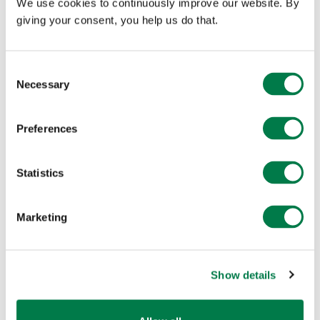
We use cookies to continuously improve our website. By
giving your consent, you help us do that.
🇳🇵 NEPAL
Consent
Necessary
Selection
Sagar Aryal
Sagar wurde 2012 der President des Global
Preferences
Ambassador Council. Er nutzt seine Rolle, um die
Stimmen der Jugend in Klimadiskussionen zu
stärken. Seine Reise setzte er mit einem tiefen
Statistics
Engagement für digitale Innovationen im
Klimaschutz fort. Heute ist er CTO bei Plant-for-
Marketing
the-Planet und entwickelt die
Forest Cloud
, um
Restaurierungsprojekte weltweit zu unterstützen.
Damit hilft er lokalen Gemeinschaften, ihre
Wirkung mit offener und zugänglicher
Show details
Technologie zu vergrößern.