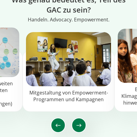
GAC zu sein?
Handeln. Advocacy. Empowerment.
weiten
eten
Mitgestaltung von Empowerment-
Klimag
Programmen und Kampagnen
hinwe
ungen)