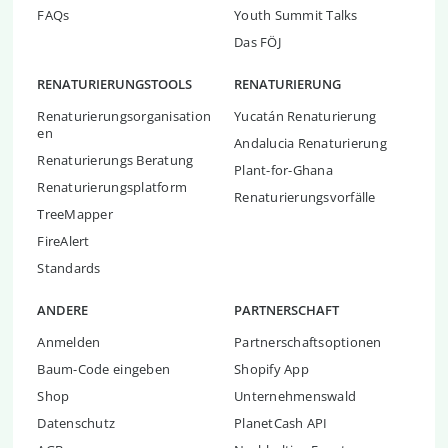
FAQs
Youth Summit Talks
Das FÖJ
RENATURIERUNGSTOOLS
RENATURIERUNG
Renaturierungsorganisation
Yucatán Renaturierung
en
Andalucia Renaturierung
Renaturierungs Beratung
Plant-for-Ghana
Renaturierungsplatform
Renaturierungsvorfälle
TreeMapper
FireAlert
Standards
ANDERE
PARTNERSCHAFT
Anmelden
Partnerschaftsoptionen
Baum-Code eingeben
Shopify App
Shop
Unternehmenswald
Datenschutz
PlanetCash API