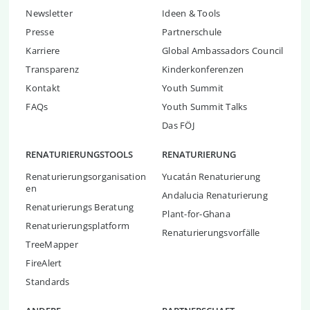
Newsletter
Ideen & Tools
Presse
Partnerschule
Karriere
Global Ambassadors Council
Transparenz
Kinderkonferenzen
Kontakt
Youth Summit
FAQs
Youth Summit Talks
Das FÖJ
RENATURIERUNGSTOOLS
RENATURIERUNG
Renaturierungsorganisation
Yucatán Renaturierung
en
Andalucia Renaturierung
Renaturierungs Beratung
Plant-for-Ghana
Renaturierungsplatform
Renaturierungsvorfälle
TreeMapper
FireAlert
Standards