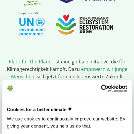
Plant-for-the-Planet
ist eine globale Initiative, die für
Klimagerechtigkeit kämpft. Dazu
empowern wir junge
Menschen
, sich jetzt für eine lebenswerte Zukunft
einzusetzen, und schützen und
renaturieren
Waldökosysteme
. Außerdem betreiben wir
Forschung
und bieten
kostenlose Software-Tools
sowie
Beratung
für Renaturierungsorganisationen auf der ganzen Welt.
Cookies for a better climate 🌳
We use cookies to continuously improve our website. By
Wir sind davon überzeugt, dass die drei Billionen
giving your consent, you help us do that.
Bäume der Welt geschützt werden müssen und tragen