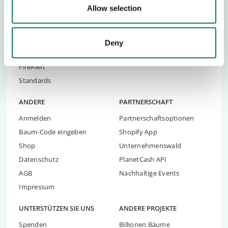
Renaturierungsorganisation
Yucatán Renaturierung
Allow selection
en
Andalucia Renaturierung
Renaturierungs Beratung
Plant-for-Ghana
Renaturierungsplatform
Deny
Renaturierungsvorfälle
TreeMapper
FireAlert
Standards
ANDERE
PARTNERSCHAFT
Anmelden
Partnerschaftsoptionen
Baum-Code eingeben
Shopify App
Shop
Unternehmenswald
Datenschutz
PlanetCash API
AGB
Nachhaltige Events
Impressum
UNTERSTÜTZEN SIE UNS
ANDERE PROJEKTE
Spenden
Billionen Bäume