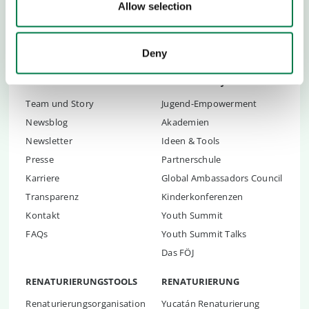
Allow selection
zurückzubringen
.
Deny
ÜBER UNS
KINDER UND JUGENDLICHE
Team und Story
Jugend-Empowerment
Newsblog
Akademien
Newsletter
Ideen & Tools
Presse
Partnerschule
Karriere
Global Ambassadors Council
Transparenz
Kinderkonferenzen
Kontakt
Youth Summit
FAQs
Youth Summit Talks
Das FÖJ
RENATURIERUNGSTOOLS
RENATURIERUNG
Renaturierungsorganisation
Yucatán Renaturierung