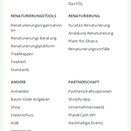
Das FÖJ
RENATURIERUNGSTOOLS
RENATURIERUNG
Renaturierungsorganisation
Yucatán Renaturierung
en
Andalucia Renaturierung
Renaturierungs Beratung
Plant-for-Ghana
Renaturierungsplatform
Renaturierungsvorfälle
TreeMapper
FireAlert
Standards
ANDERE
PARTNERSCHAFT
Anmelden
Partnerschaftsoptionen
Baum-Code eingeben
Shopify App
Shop
Unternehmenswald
Datenschutz
PlanetCash API
AGB
Nachhaltige Events
Impressum