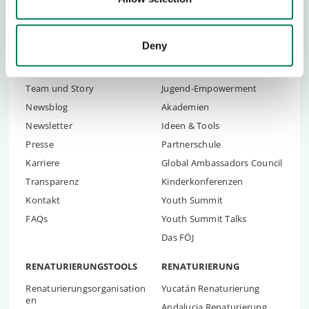
Deny
ÜBER UNS
KINDER UND JUGENDLICHE
Team und Story
Jugend-Empowerment
Newsblog
Akademien
Newsletter
Ideen & Tools
Presse
Partnerschule
Karriere
Global Ambassadors Council
Transparenz
Kinderkonferenzen
Kontakt
Youth Summit
FAQs
Youth Summit Talks
Das FÖJ
RENATURIERUNGSTOOLS
RENATURIERUNG
Renaturierungsorganisation
Yucatán Renaturierung
en
Andalucia Renaturierung