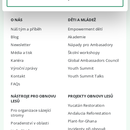
O NÁS
DĚTI A MLÁDEŽ
Náš tým a příběh
Empowerment dětí
Blog
Akademie
Newsletter
Nápady pro Ambasadory
Média a tisk
Školní workshopy
Kariéra
Global Ambassadors Council
Výroční zprávy
Youth Summit
Kontakt
Youth Summit Talks
FAQs
NÁSTROJE PRO OBNOVU
PROJEKTY OBNOVY LESŮ
LESŮ
Yucatán Restoration
Pro organizace sázející
Andalucia Reforestation
stromy
Plant-for-Ghana
Poradenství v oblasti
Incidenty při obnově