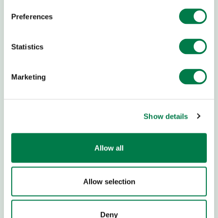
Sozialbank, München
Preferences
IBAN:
DE13 7002 0500 0000 200 000
BIC:
BFSWDE33MUE
Statistics
Donations are Tax Deductible
Marketing
Plant-for-the-Planet
je globální iniciativa bojující za
klimatickou spravedlnost a udržitelnou budoucnost pro
Show details
všechny.
Empowerujeme děti a mládež
, aby pozvedli
svůj hlas a jednali už teď.
Chráníme a obnovujeme lesní
ekosystémy
, provádíme
výzkum
a poskytujeme
Allow all
bezplatné softwarové nástroje
a
poradenství
organizacím, které obnovují lesy po celém světě.
Allow selection
Věříme, že je třeba chránit tři biliony stromů na Zemi, a
jsme součástí úsilí o navrácení dalšího bilionu stromů
.
Deny