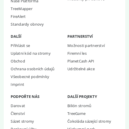
Naše Platforma
TreeMapper
FireAlert
Standardy obnovy
DALŠÍ
PARTNERSTVÍ
Přihlásit se
Možnosti partnerství
Uplatni kód na stromy
Firemní les
Obchod
PlanetCash API
Ochrana osobních údajů
Udržitelné akce
Všeobecné podmínky
Imprint
PODPOŘTE NÁS
DALŠÍ PROJEKTY
Darovat
Bilión stromů
Členství
TreeGame
Sázet stromy
Čokoláda sázející stromy
Bankovní účty
Výzkumný park