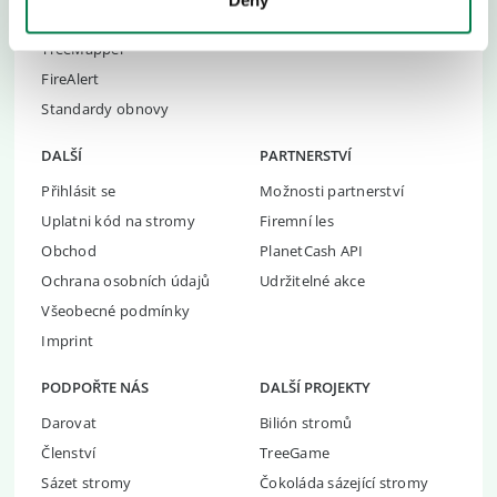
Deny
Incidenty při obnově
Naše Platforma
TreeMapper
FireAlert
Standardy obnovy
DALŠÍ
PARTNERSTVÍ
Přihlásit se
Možnosti partnerství
Uplatni kód na stromy
Firemní les
Obchod
PlanetCash API
Ochrana osobních údajů
Udržitelné akce
Všeobecné podmínky
Imprint
PODPOŘTE NÁS
DALŠÍ PROJEKTY
Darovat
Bilión stromů
Členství
TreeGame
Sázet stromy
Čokoláda sázející stromy