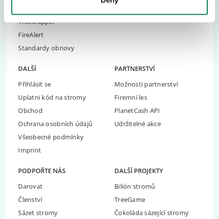
Deny
Incidenty při obnově
Naše Platforma
TreeMapper
FireAlert
Standardy obnovy
DALŠÍ
PARTNERSTVÍ
Přihlásit se
Možnosti partnerství
Uplatni kód na stromy
Firemní les
Obchod
PlanetCash API
Ochrana osobních údajů
Udržitelné akce
Všeobecné podmínky
Imprint
PODPOŘTE NÁS
DALŠÍ PROJEKTY
Darovat
Bilión stromů
Členství
TreeGame
Sázet stromy
Čokoláda sázející stromy